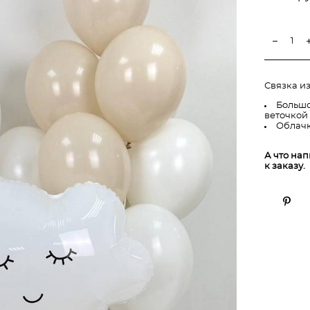
Связка из
Большо
веточкой
Облачк
А что на
к заказу.