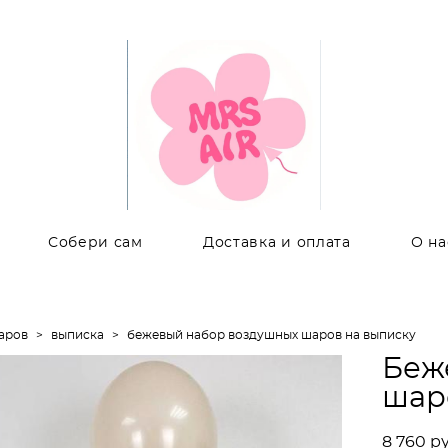
Собери сам
Доставка и оплата
О на
аров
>
выписка
>
бежевый набор воздушных шаров на выписку
Беж
шар
8 760 pу