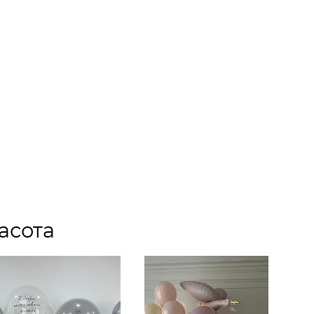
асота