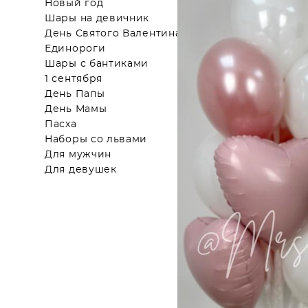
Новый год
Шары на девичник
День Святого Валентина
Единороги
Шары с бантиками
1 сентября
День Папы
День Мамы
Пасха
Наборы со львами
Для мужчин
Для девушек