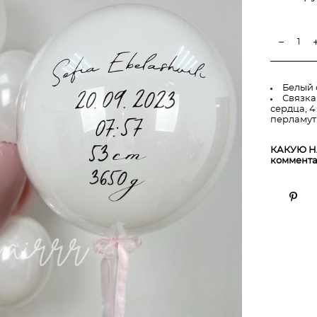
Белый 
Связка
сердца, 4
перламут
КАКУЮ Н
коммента