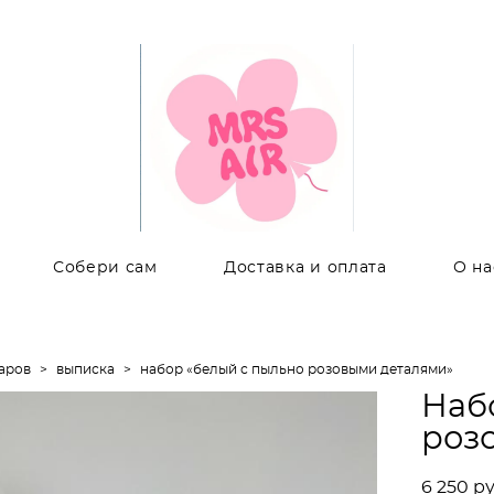
Собери сам
Доставка и оплата
О на
аров
>
выписка
>
набор «белый с пыльно розовыми деталями»
Наб
роз
6 250 pу