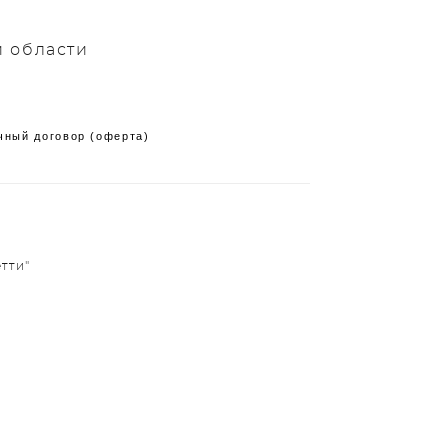
й области
чный договор (оферта)
тти"