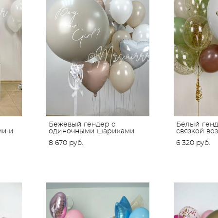
Бежевый гендер с
Белый генд
ми и
одиночными шариками
связкой во
8 670 pуб.
6 320 pуб.