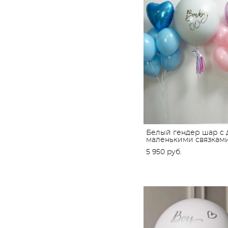
Белый гендер шар с 
маленькими связкам
5 950 pуб.