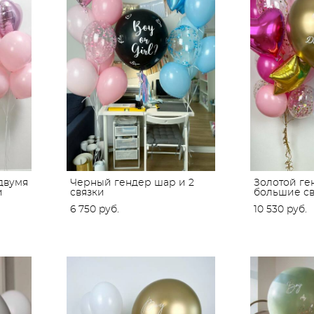
двумя
Черный гендер шар и 2
Золотой ге
и
связки
большие св
6 750 pуб.
10 530 pуб.