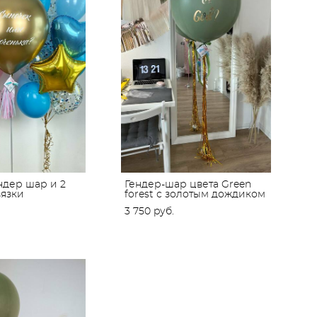
ндер шар и 2
Гендер-шар цвета Green
язки
forest с золотым дождиком
3 750 pуб.