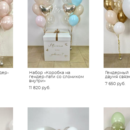
дер-
Набор «Коробка на
Гендерный
гендер-пати со слоником
двумя связ
внутри»
7 650 pуб.
11 820 pуб.