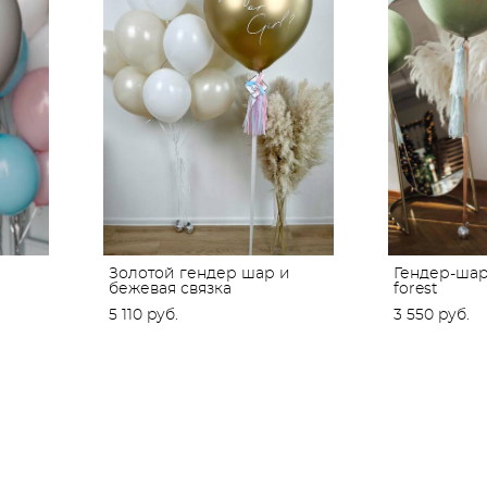
Золотой гендер шар и
Гендер-шар
бежевая связка
forest
5 110 pуб.
3 550 pуб.