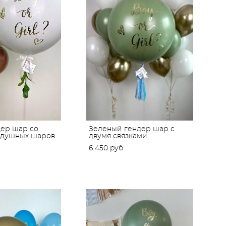
ер шар со
Зеленый гендер шар с
здушных шаров
двумя связками
6 450 pуб.