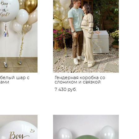
 белый шар с
Гендерная коробка со
ками
слоником и связкой
7 430 pуб.