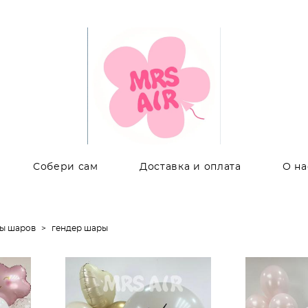
Собери сам
Доставка и оплата
О на
ры шаров
>
гендер шары