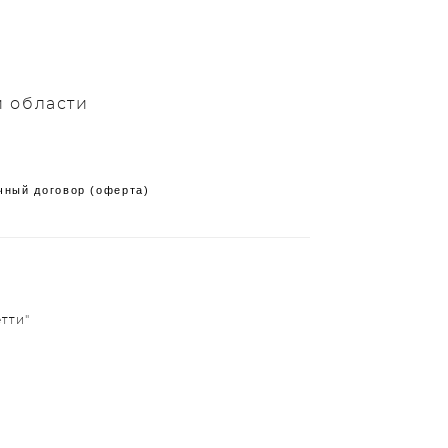
й области
чный договор (оферта)
тти"