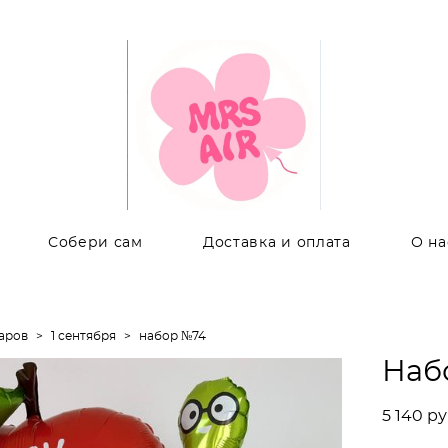
Собери сам
Доставка и оплата
О на
аров
>
1 сентября
>
набор №74
Наб
5 140 pу