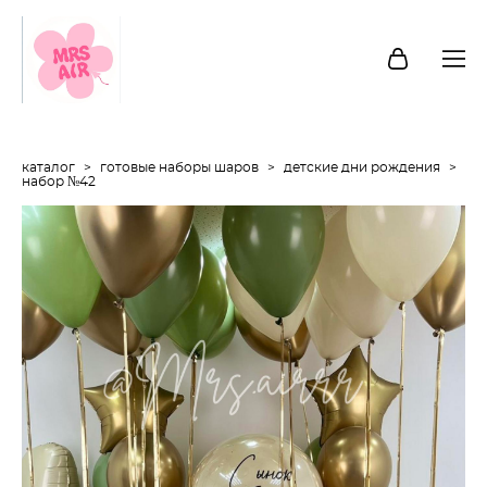
каталог
>
готовые наборы шаров
>
детские дни рождения
>
набор №42