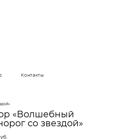
с
Контакты
здой»
ор «Волшебный
норог со звездой»
уб.