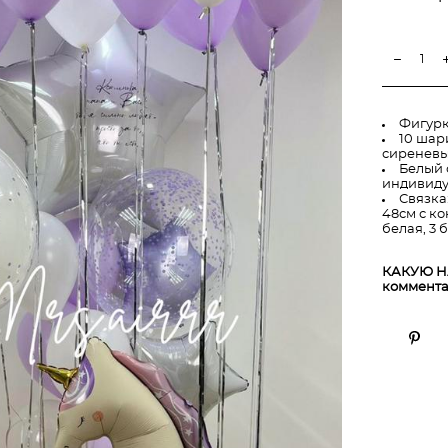
Фигурк
10 шар
сиреневы
Белый 
индивид
Связка
48см с ко
белая, 3 
КАКУЮ Н
коммента