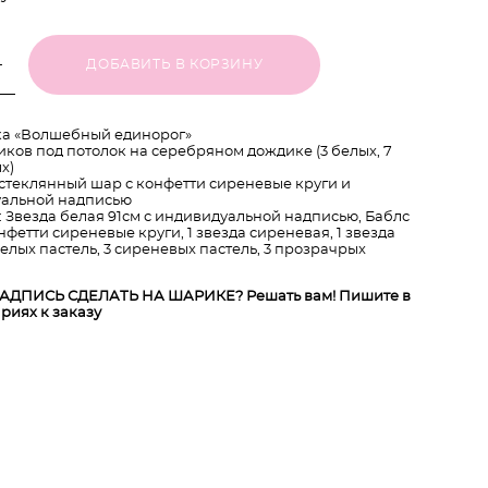
ДОБАВИТЬ В КОРЗИНУ
а «Волшебный единорог»
иков под потолок на серебряном дождике (3 белых, 7
х)
стеклянный шар с конфетти сиреневые круги и
уальной надписью
: Звезда белая 91см с индивидуальной надписью, Баблс
нфетти сиреневые круги, 1 звезда сиреневая, 1 звезда
белых пастель, 3 сиреневых пастель, 3 прозрачрых
АДПИСЬ СДЕЛАТЬ НА ШАРИКЕ? Решать вам! Пишите в
риях к заказу