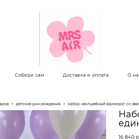
Собери сам
Доставка и оплата
О на
аров
>
детские дни рождения
>
набор «волшебный единорог со зве
Наб
еди
16 840 p