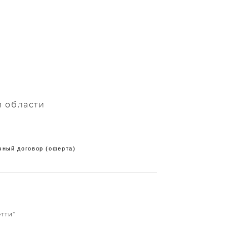
й области
чный договор (оферта)
тти"