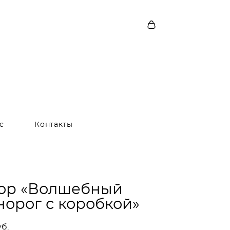
с
Контакты
ор «Волшебный
норог с коробкой»
уб.