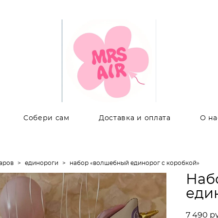
Собери сам
Доставка и оплата
О на
аров
>
единороги
>
набор «волшебный единорог с коробкой»
Наб
еди
7 490 p