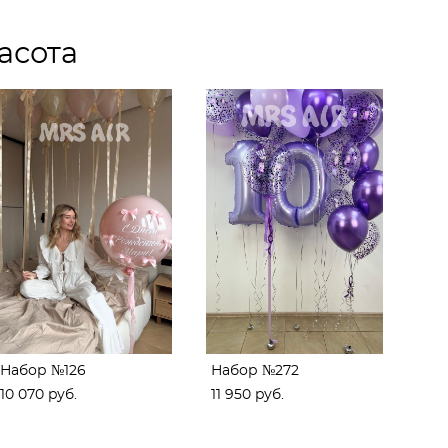
асота
Набор №126
Набор №272
10 070 pуб.
11 950 pуб.