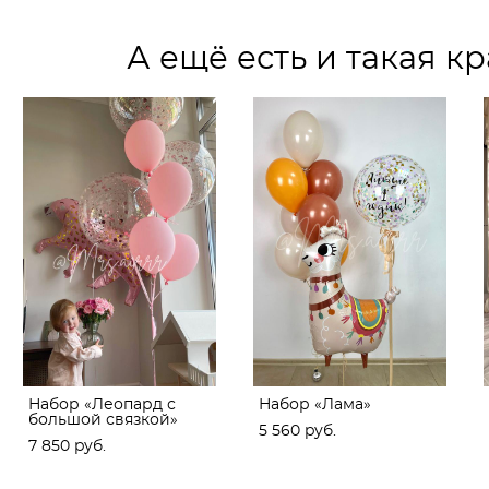
А ещё есть и такая кр
Набор «Леопард с
Набор «Лама»
большой связкой»
5 560 pуб.
7 850 pуб.