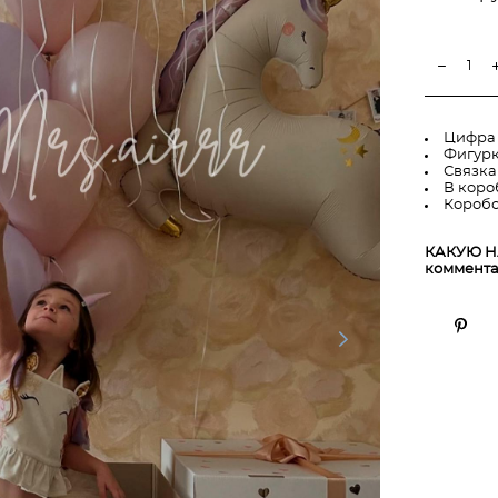
Цифра 
Фигурк
Связка
В коро
Коробо
КАКУЮ Н
коммента