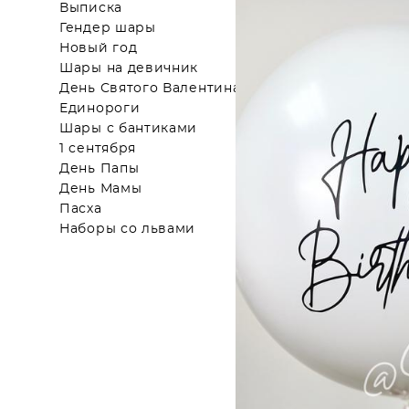
Выписка
Гендер шары
Новый год
Шары на девичник
День Святого Валентина
Единороги
Шары с бантиками
1 сентября
День Папы
День Мамы
Пасха
Наборы со львами