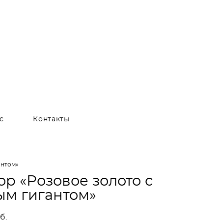
с
Контакты
антом»
р «Розовое золото с
ым гигантом»
б.