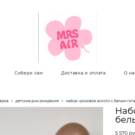
Собери сам
Доставка и оплата
О на
аров
>
детские дни рождения
>
набор «розовое золото с белым гиг
Набо
бел
5 570 pу