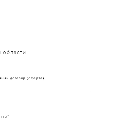
й области
чный договор (оферта)
тти"