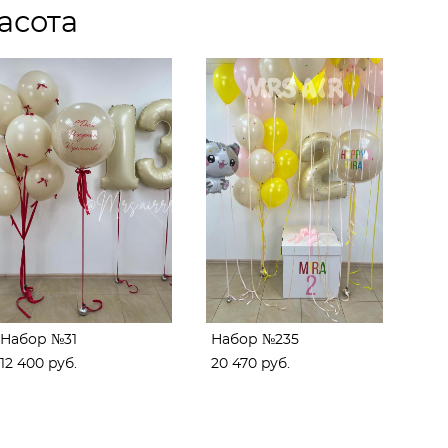
асота
Набор №31
Набор №235
12 400 pуб.
20 470 pуб.