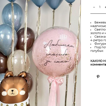
Бежевы
надпись
Светло
золото и
Связка
4 ретро г
Фигурк
Под по
голубых
КАКУЮ Н
коммента