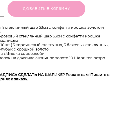
ДОБАВИТЬ В КОРЗИНУ
й стеклянный шар 53см с конфетти крошка золото и
ю
-розовый стеклянный шар 53см с конфетти крошка
 надписью
 10шт ( 3 коричневый стекляных, 3 бежевых стеклянных,
олубых с крошкой золото)
а «Мишка со звездой»
толок на дождике античное золото 10 Шариков ретро
АДПИСЬ СДЕЛАТЬ НА ШАРИКЕ? Решать вам! Пишите в
риях к заказу.