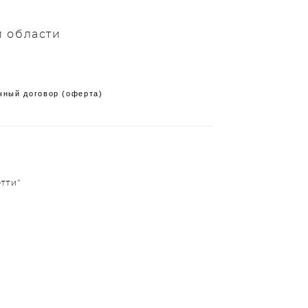
й области
чный договор (оферта)
тти"