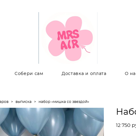
Собери сам
Доставка и оплата
О на
аров
>
выписка
>
набор «мишка со звездой»
Наб
12 750 p