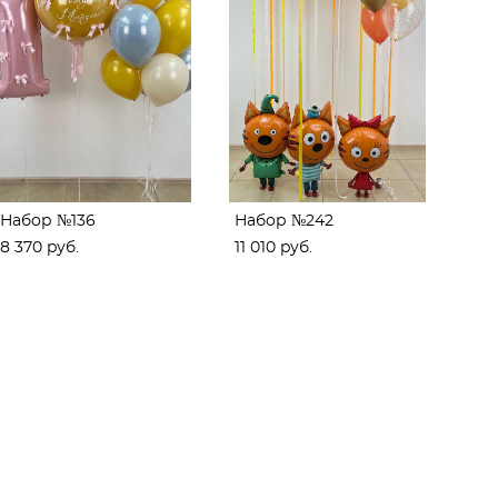
Набор №136
Набор №242
8 370 pуб.
11 010 pуб.