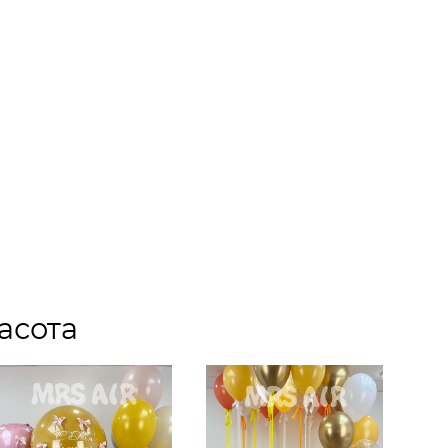
асота