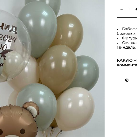
Баблс 
бежевых,
Фигурк
Связка
миндаль, 
КАКУЮ Н
коммента