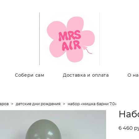
Собери сам
Доставка и оплата
О на
аров
>
детские дни рождения
>
набор «мишка барни 7.0»
Наб
6 460 p