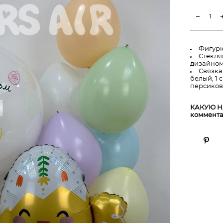
Фигурк
Стекля
дизайно
Связка
белый, 1 
персиков
КАКУЮ Н
коммента