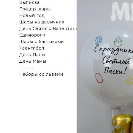
Выписка
Гендер шары
Новый год
Шары на девичник
День Святого Валентина
Единороги
Шары с бантиками
1 сентября
День Папы
День Мамы
Пасха
Наборы со львами