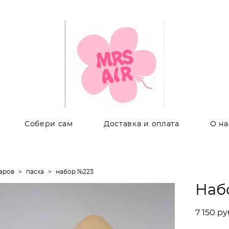
Собери сам
Доставка и оплата
О на
аров
>
пасха
>
набор №223
Наб
7 150 pу