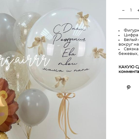
Фигурк
Цифра
Белый 
вокруг н
Связка(
бежевых, 
КАКУЮ С
коммента