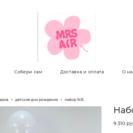
Собери сам
Доставка и оплата
О на
аров
>
детские дни рождения
>
набор №15
Наб
9 310 pу