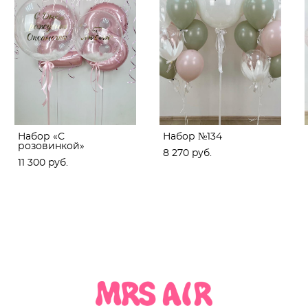
Набор «С
Набор №134
розовинкой»
8 270 pуб.
11 300 pуб.