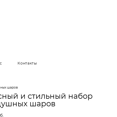
с
Контакты
шных шаров
сный и стильный набор
душных шаров
б.