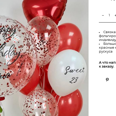
Связка
фольгиров
индивиду
Большо
красные 
рускуса
А что на
к заказу.