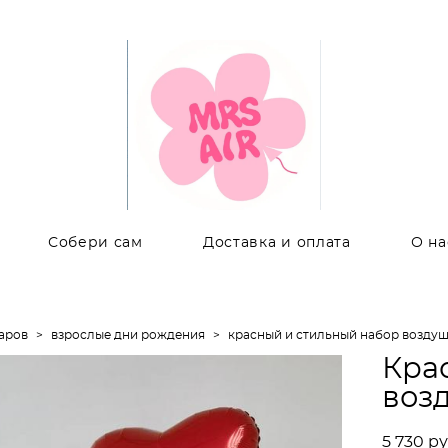
Собери сам
Доставка и оплата
О на
аров
>
взрослые дни рождения
>
красный и стильный набор возду
Кра
воз
5 730 pу